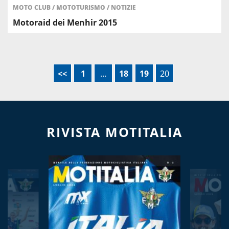
MOTO CLUB
/
MOTOTURISMO
/
NOTIZIE
Motoraid dei Menhir 2015
<<
1
…
18
19
20
RIVISTA MOTITALIA