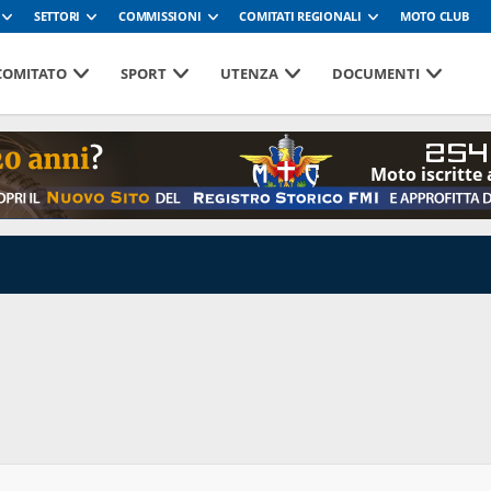
SETTORI
COMMISSIONI
COMITATI REGIONALI
MOTO CLUB
 COMITATO
SPORT
UTENZA
DOCUMENTI
254
Moto iscritte 