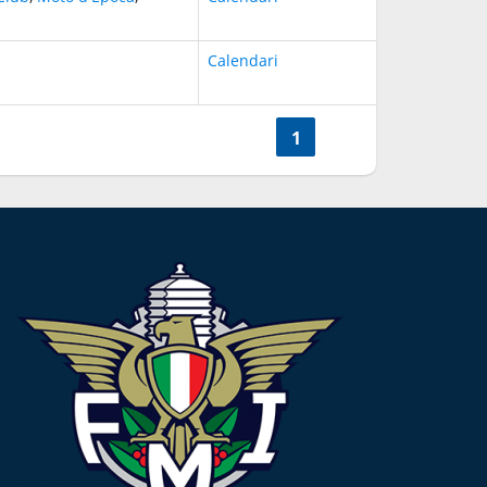
Calendari
<<
1
>>