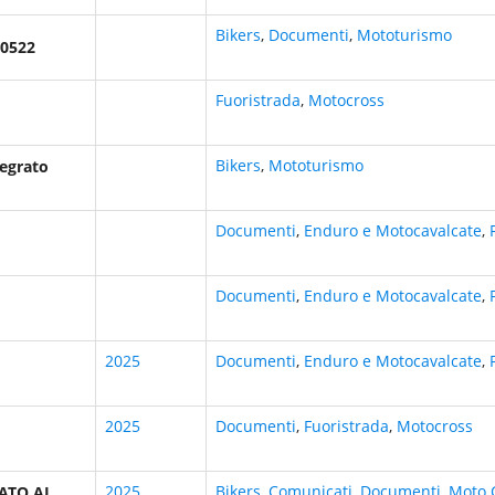
Bikers
,
Documenti
,
Mototurismo
70522
Fuoristrada
,
Motocross
Bikers
,
Mototurismo
tegrato
Documenti
,
Enduro e Motocavalcate
,
Documenti
,
Enduro e Motocavalcate
,
2025
Documenti
,
Enduro e Motocavalcate
,
2025
Documenti
,
Fuoristrada
,
Motocross
2025
Bikers
,
Comunicati
,
Documenti
,
Moto 
ATO AL