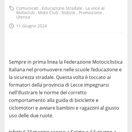
Comunicati
,
Educazione Stradale
,
La voce ai
Motoclub
,
Moto Club
,
Notizie
,
Promozione
,
Utenza
11 Giugno 2024
Sempre in prima linea la Federazione Motociclistica
Italiana nel promuovere nelle scuole l’educazione e
la sicurezza stradale. Questa volta è toccato ai
formatori della provincia di Lecce impegnarsi
nell’illustrare le norme del corretto
comportamento alla guida di biciclette e
ciclomotori e avviare bambini e ragazzini al giusto
uso delle due ruote.
Infatti il 24 maggio scorso a Soleto e il 6 giugno a