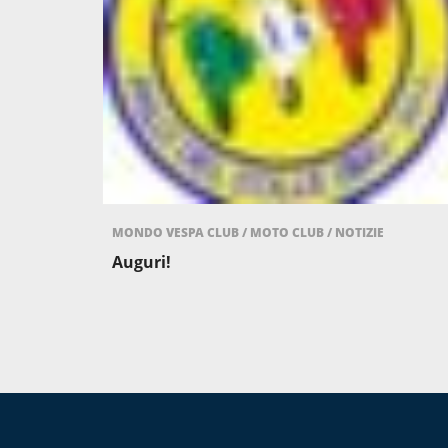
MONDO VESPA CLUB
/
MOTO CLUB
/
NOTIZIE
Auguri!