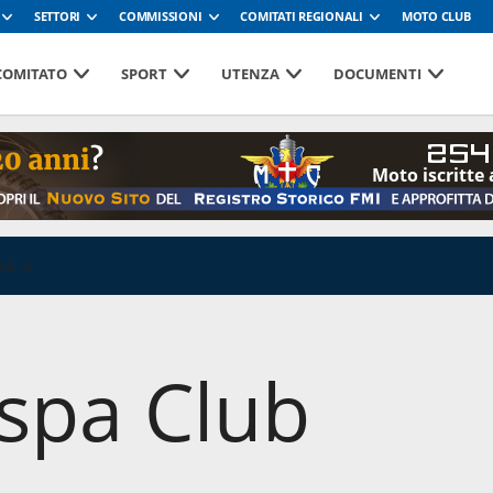
SETTORI
COMMISSIONI
COMITATI REGIONALI
MOTO CLUB
 COMITATO
SPORT
UTENZA
DOCUMENTI
254
Moto iscritte 
GE 3)
spa Club