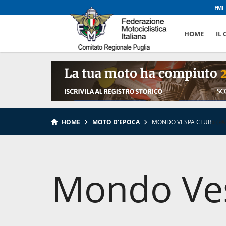
FMI
HOME
IL
HOME
MOTO D'EPOCA
MONDO VESPA CLUB
»
(PA
Mondo Ve