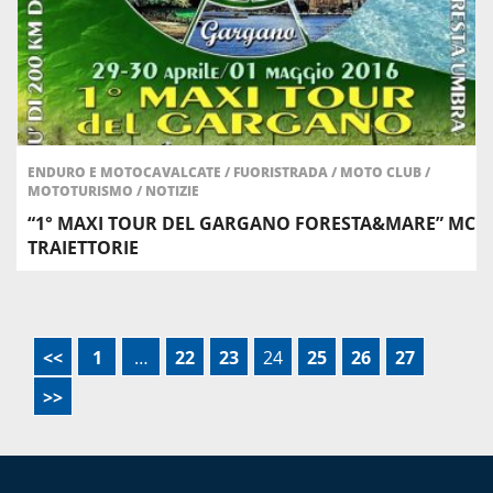
ENDURO E MOTOCAVALCATE
/
FUORISTRADA
/
MOTO CLUB
/
MOTOTURISMO
/
NOTIZIE
“1° MAXI TOUR DEL GARGANO FORESTA&MARE” MC
TRAIETTORIE
<<
1
…
22
23
24
25
26
27
>>