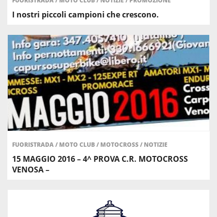
FUORISTRADA
/
MOTO CLUB
/
NOTIZIE
/
PROMOZIONE
I nostri piccoli campioni che crescono.
FUORISTRADA
/
MOTO CLUB
/
MOTOCROSS
/
NOTIZIE
15 MAGGIO 2016 – 4^ PROVA C.R. MOTOCROSS
VENOSA –