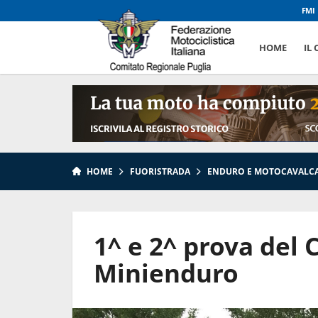
FMI
HOME
IL
HOME
FUORISTRADA
ENDURO E MOTOCAVALC
1^ e 2^ prova del
Minienduro