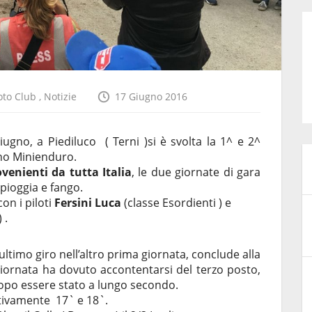
to Club
,
Notizie
17 Giugno 2016
gno, a Piediluco ( Terni )si è svolta la 1^ e 2^
no Minienduro.
ovenienti da tutta Italia
, le due giornate di gara
 pioggia e fango.
on i piloti
Fersini Luca
(classe Esordienti ) e
 .
’ultimo giro nell’altro prima giornata, conclude alla
giornata ha dovuto accontentarsi del terzo posto,
dopo essere stato a lungo secondo.
ttivamente 17` e 18`.