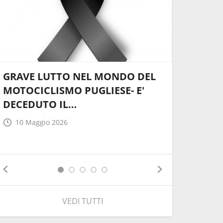
GRAVE LUTTO NEL MONDO DEL
MOTOCICLISMO PUGLIESE- E'
CORSO 
DECEDUTO IL…
DI GARA
10 Maggio 2026
22 April
VEDI TUTTI