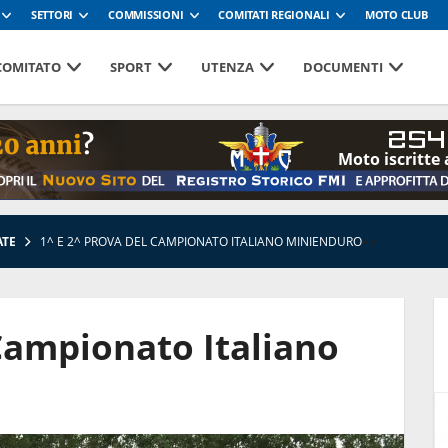
SETTORI
COMMISSIONI
COMITATI REGIONALI
MOTO CLUB
 COMITATO
SPORT
UTENZA
DOCUMENTI
254
Moto iscritte 
ATE
1^ E 2^ PROVA DEL CAMPIONATO ITALIANO MINIENDURO
»
»
 Campionato Italiano