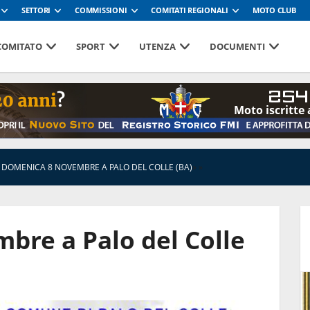
SETTORI
COMMISSIONI
COMITATI REGIONALI
MOTO CLUB
 COMITATO
SPORT
UTENZA
DOCUMENTI
254
Moto iscritte 
DOMENICA 8 NOVEMBRE A PALO DEL COLLE (BA)
»
»
bre a Palo del Colle