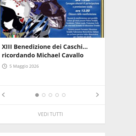
XIII Benedizione dei Caschi…
ricordando Michael Cavallo
CORSO 
DI GARA
5 Maggio 2026
22 April
VEDI TUTTI