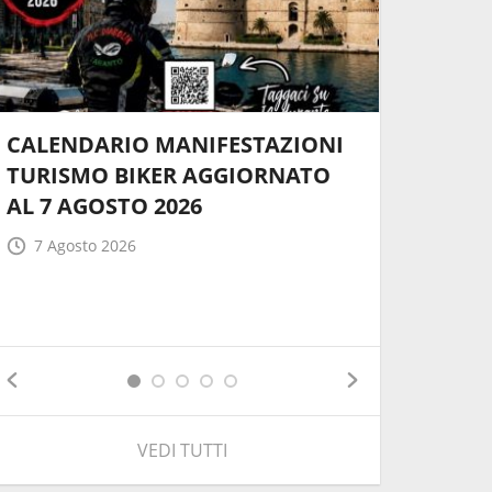
CALENDARIO MANIFESTAZIONI
TURISMO BIKER AGGIORNATO
MOTOI
AL 7 AGOSTO 2026
ORGANI
MELPHIC
7 Agosto 2026
CALEND
8 Giugn
VEDI TUTTI