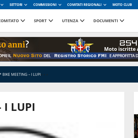
SETTORI
COMMISSIONI
COMITATI REGIONALI
MOTO CLUB
 COMITATO
SPORT
UTENZA
DOCUMENTI
254
Moto iscritte 
* BIKE MEETING – I LUPI
»
»
»
 I LUPI