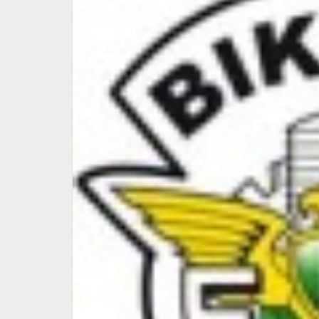
dei Caschi…
l Cavallo
CANCELLAZIONE
MANIFESTAZIONE DEL 22
AGOSTO MC FAST ROD
71ZERO10 -…
4 Maggio 2026