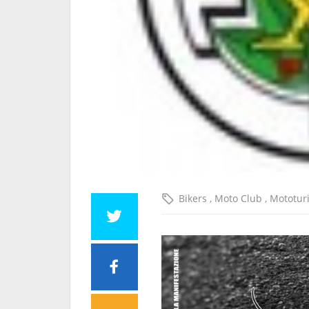
Bikers
,
Moto Club
,
Mototur